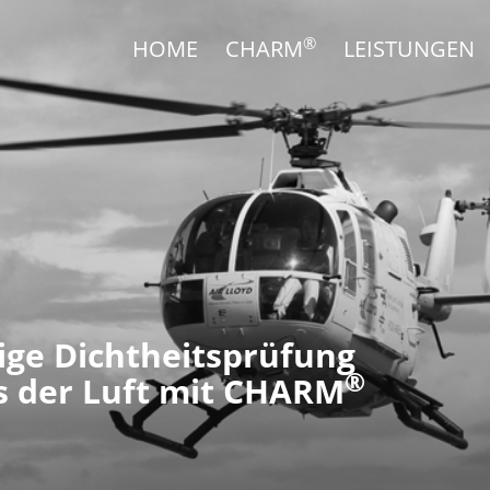
®
HOME
CHARM
LEISTUNGEN
sige Dichtheitsprüfung
®
s der Luft mit CHARM